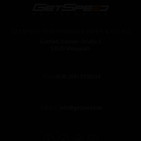
i
n
g
a
t
i
GETSPEED PERFORMANCE GMBH & CO. KG
o
Gottlieb-Daimler-Straße 5
n
53520 Meuspath
FON
0049 2691.9330334
EMAIL
info@getspeed.de