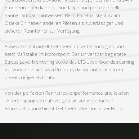
Stundenrennen kann er eine lange und professionelle
Racing-Laufbahn aufweisen. Beim Racetaxi steht Adam
Osieka Dir
neben anderen Piloten als zuverlässiger und
sicherer Rennfahrer zur Verfügung.
Außerdem entwickelt GetSpeed neue Technologien und
setzt Maßstäbe im Motorsport: Das universitär begleitete
Stress Level Monitoring sowie das LTE-Liveonboardstreaming
mit Vodafone sind zwei Projekte, die wir unter anderem
bereits umgesetzt haben.
Von der perfekten Rennstreckenperformance und lokalen
Unterbringung von Fahrzeugen bis zur individuellen
Fahrerbetreuung bietet GetSpeed alles aus einer Hand.