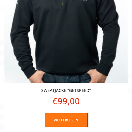
SWEATJACKE “GETSPEED”
€
99,00
WEITERLESEN