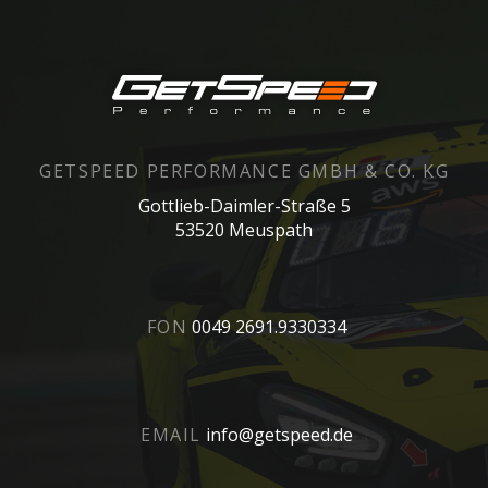
der
Produktseite
gewählt
werden
GETSPEED PERFORMANCE GMBH & CO. KG
Gottlieb-Daimler-Straße 5
53520 Meuspath
FON
0049 2691.9330334
EMAIL
info@getspeed.de