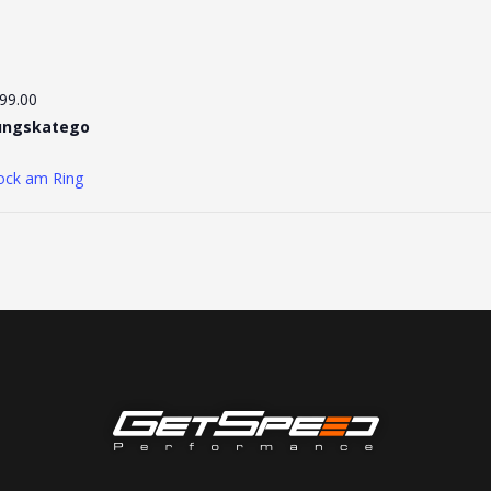
99.00
ungskatego
ock am Ring