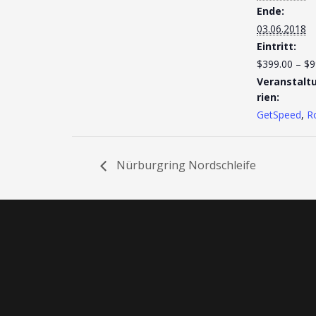
Ende:
03.06.2018
Eintritt:
$399.00 – $9
Veranstalt
rien:
GetSpeed
,
R
Nürburgring Nordschleife