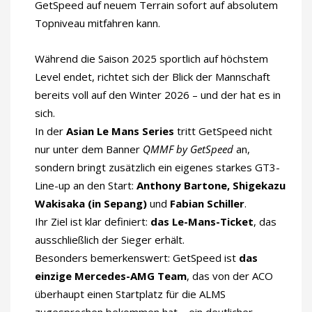
GetSpeed auf neuem Terrain sofort auf absolutem
Topniveau mitfahren kann.
Während die Saison 2025 sportlich auf höchstem
Level endet, richtet sich der Blick der Mannschaft
bereits voll auf den Winter 2026 – und der hat es in
sich.
In der
Asian Le Mans Series
tritt GetSpeed nicht
nur unter dem Banner
QMMF by GetSpeed
an,
sondern bringt zusätzlich ein eigenes starkes GT3-
Line-up an den Start:
Anthony Bartone, Shigekazu
Wakisaka (in Sepang)
und
Fabian Schiller
.
Ihr Ziel ist klar definiert:
das Le-Mans-Ticket
, das
ausschließlich der Sieger erhält.
Besonders bemerkenswert: GetSpeed ist
das
einzige Mercedes-AMG Team
, das von der ACO
überhaupt einen Startplatz für die ALMS
zugesprochen bekommen hat – ein deutlicher