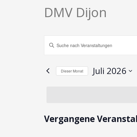
DMV Dijon
Veranstaltungen
Bitte
Suche
Schlüsselwort
und
eingeben.
Ansichten,
Suche
nach
Navigation
Juli 2026
Veranstaltungen
Dieser Monat
Schlüsselwort.
Datum
wählen.
Kalender
Vergangene Veransta
von
Veranstaltungen