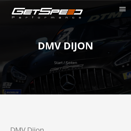
DMV DIJON
Start
/ Seiten
DMV Dijon