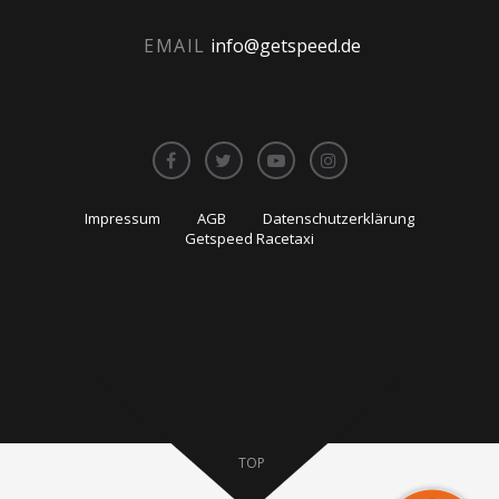
i
v
o
i
EMAIL
info@getspeed.de
n
g
a
t
i
o
n
Impressum
AGB
Datenschutzerklärung
Getspeed Racetaxi
TOP