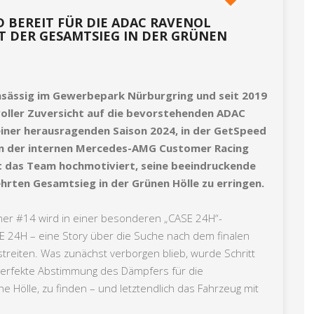
 BEREIT FÜR DIE ADAC RAVENOL
ST DER GESAMTSIEG IN DER GRÜNEN
ässig im Gewerbepark Nürburgring und seit 2019
voller Zuversicht auf die bevorstehenden ADAC
iner herausragenden Saison 2024, in der GetSpeed
in der internen Mercedes-AMG Customer Racing
t das Team hochmotiviert, seine beeindruckende
hrten Gesamtsieg in der Grünen Hölle zu erringen.
r #14 wird in einer besonderen „CASE 24H“-
E 24H – eine Story über die Suche nach dem finalen
reiten. Was zunächst verborgen blieb, wurde Schritt
ie perfekte Abstimmung des Dämpfers für die
e Hölle, zu finden – und letztendlich das Fahrzeug mit