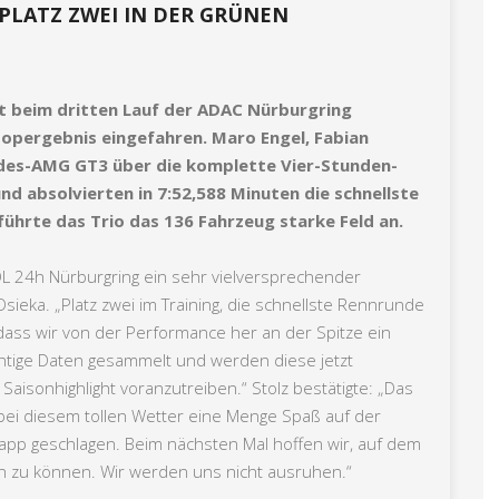
LATZ ZWEI IN DER GRÜNEN
beim dritten Lauf der ADAC Nürburgring
Topergebnis eingefahren. Maro Engel, Fabian
edes-AMG GT3 über die komplette Vier-Stunden-
nd absolvierten in 7:52,588 Minuten die schnellste
ührte das Trio das 136 Fahrzeug starke Feld an.
L 24h Nürburgring ein sehr vielversprechender
sieka. „Platz zwei im Training, die schnellste Rennrunde
 dass wir von der Performance her an der Spitze ein
tige Daten gesammelt und werden diese jetzt
aisonhighlight voranzutreiben.“ Stolz bestätigte: „Das
 bei diesem tollen Wetter eine Menge Spaß auf der
app geschlagen. Beim nächsten Mal hoffen wir, auf dem
n zu können. Wir werden uns nicht ausruhen.“