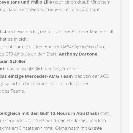
ve Jans und Philip Ellis
noch einen drauf: Mit einem
Trio, dass GetSpeed auf neuem Terrain sofort auf
stem Level endet, richtet sich der Blick der Mannschaft
at es in sich.
d nicht nur unter dem Banner
QMMF by GetSpeed
an,
kes GT3-Line-up an den Start:
Anthony Bartone,
bian Schiller
.
et
, das ausschließlich der Sieger erhält.
das einzige Mercedes-AMG Team
, das von der ACO
zugesprochen bekommen hat – ein deutlicher
z des Teams.
zeitgleich mit den Gulf 12 Hours in Abu Dhabi
statt.
Wochenende – für GetSpeed kein Hindernis, sondern
maximalem Einsatz annimmt. Gemeinsam mit
Grove