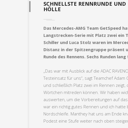
SCHNELLSTE RENNRUNDE UND P
HÖLLE
Das Mercedes-AMG Team GetSpeed hat 
Langstrecken-Serie mit Platz zwei ein 
Schiller und Luca Stolz waren im Merc
Distanz in der Spitzengruppe präsent u
Runde des Rennens. Sechs Runden lang f
„Das war mit Ausblick auf die ADAC RAVENO
Testeinsatz für uns“, sagt Teamchef Adam O
und schließlich Platz zwei im Rennen zeigt,
Wörtchen mitreden können. Wir haben wich
auswerten, um die Vorbereitungen auf das S
war ein richtig gutes Rennen und ich hatte
Nordschleife. Manthey hat uns am Ende kn
Podest eine Stufe weiter nach oben steige