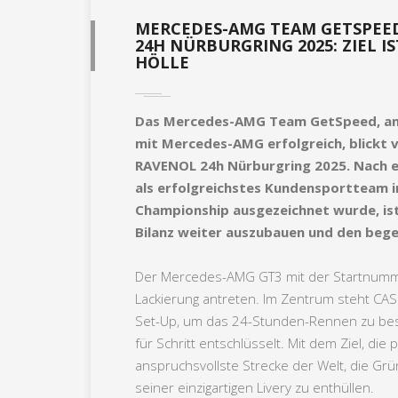
MERCEDES-AMG TEAM GETSPEED
24H NÜRBURGRING 2025: ZIEL I
HÖLLE
Das Mercedes-AMG Team GetSpeed, ans
mit Mercedes-AMG erfolgreich, blickt 
RAVENOL 24h Nürburgring 2025. Nach e
als erfolgreichstes Kundensportteam 
Championship ausgezeichnet wurde, is
Bilanz weiter auszubauen und den bege
Der Mercedes-AMG GT3 mit der Startnumme
Lackierung antreten. Im Zentrum steht CAS
Set-Up, um das 24-Stunden-Rennen zu best
für Schritt entschlüsselt. Mit dem Ziel, d
anspruchsvollste Strecke der Welt, die Grün
seiner einzigartigen Livery zu enthüllen.