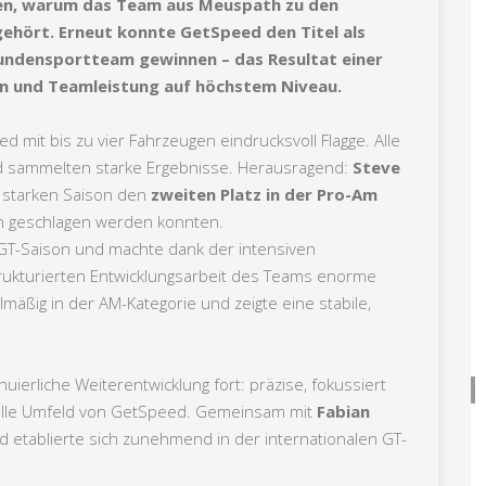
en, warum das Team aus Meuspath zu den
ehört. Erneut konnte GetSpeed den Titel als
ndensportteam gewinnen – das Resultat einer
ion und Teamleistung auf höchstem Niveau.
d mit bis zu vier Fahrzeugen eindrucksvoll Flagge. Alle
d sammelten starke Ergebnisse. Herausragend:
Steve
er starken Saison den
zweiten Platz in der Pro-Am
en geschlagen werden konnten.
 GT-Saison und machte dank der intensiven
rukturierten Entwicklungsarbeit des Teams enorme
mäßig in der AM-Kategorie und zeigte eine stabile,
uierliche Weiterentwicklung fort: präzise, fokussiert
nelle Umfeld von GetSpeed. Gemeinsam mit
Fabian
nd etablierte sich zunehmend in der internationalen GT-