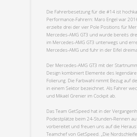
Die Fahrerbesetzung für die #14 ist hoch
Performance-Fahrern: Maro Engel war 2016 
erzielte drei der vier Pole Positions für 
Mercedes-AMG GT3 und wurde bereits dreima
im Mercedes-AMG GT3 unterwegs und erreic
Mercedes-AMG und fuhr in der Eifel dreimal
Der Mercedes-AMG GT3 mit der Startnummer
Design kombiniert Elemente des legendären 
Folierung. Die Farbwahl nimmt Bezug auf den
in einem Sektor bezeichnet. Als Fahrer wec
und Mikaël Grenier im Cockpit ab.
Das Team GetSpeed hat in der Vergangenhei
Podestplätze beim 24-Stunden-Rennen auf 
vorbereitet und freuen uns auf die Heraus
Teamchef von GetSpeed. „Die Nordschleife i