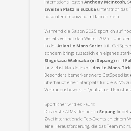
International legten
Anthony McIntosh, Ste
zweiten Platz in Suzuka
unterstrich das 
absolutem Topniveau mitfahren kann.
Während die Saison 2025 sportlich auf höch
bereits voll auf den Winter 2026 – und der h
In der
Asian Le Mans Series
tritt GetSpee
sondern bringt zusätzlich ein eigenes star
Shigekazu Wakisaka (in Sepang)
und
Fa
Ihr Ziel ist klar definiert:
das Le-Mans-Tick
Besonders bemerkenswert: GetSpeed ist
überhaupt einen Startplatz für die ALMS 
Vertrauensbeweis in Qualität und Konstan
Sportlicher wird es kaum:
Das erste ALMS-Rennen in
Sepang
findet
Zwei internationale Top-Events an einem 
eine Herausforderung, die das Team mit 