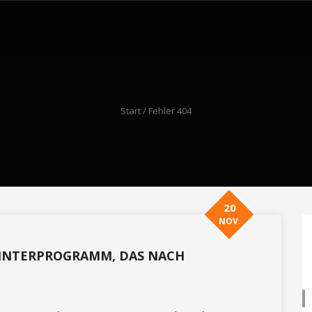
Start
/ Fehler 404
20
NOV.
 WINTERPROGRAMM, DAS NACH