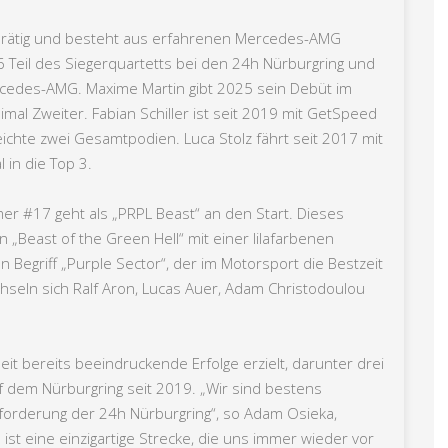
karätig und besteht aus erfahrenen Mercedes-AMG
Teil des Siegerquartetts bei den 24h Nürburgring und
Mercedes-AMG. Maxime Martin gibt 2025 sein Debüt im
l Zweiter. Fabian Schiller ist seit 2019 mit GetSpeed
hte zwei Gesamtpodien. Luca Stolz fährt seit 2017 mit
 in die Top 3.
 #17 geht als „PRPL Beast“ an den Start. Dieses
„Beast of the Green Hell“ mit einer lilafarbenen
 Begriff „Purple Sector“, der im Motorsport die Bestzeit
hseln sich Ralf Aron, Lucas Auer, Adam Christodoulou
t bereits beeindruckende Erfolge erzielt, darunter drei
dem Nürburgring seit 2019. „Wir sind bestens
forderung der 24h Nürburgring“, so Adam Osieka,
st eine einzigartige Strecke, die uns immer wieder vor