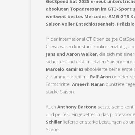
GetSpeed hat 2025 erneut unterstrich
absoluten Topadressen im GT3-Sport g
weltweit bestes Mercedes-AMG GT3 Ku
Saison voller Entschlossenheit, Präzis
In der International GT Open zeigte GetSpee
Crews waren konstant konkurrenzfähig un
Jans und Aaron Walker
, die sich mit ein
sicherten und erst im letzten Saisonrenn
Marcelo Ramirez
absolvierte seine erste
Zusammenarbeit mit
Ralf Aron
und der st
Fortschritte.
Ameerh Naran
punktete regel
starke Saison.
Auch
Anthony Bartone
setzte seine kontin
und perfekt eingebettet in das professio
Schiller
lieferte er starke Leistungen ab u
Szene.