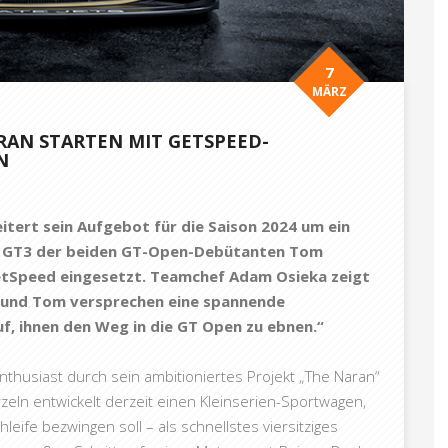
7
MÄRZ
AN STARTEN MIT GETSPEED-
N
ert sein Aufgebot für die Saison 2024 um ein
G GT3 der beiden GT-Open-Debütanten Tom
tSpeed eingesetzt. Teamchef Adam Osieka zeigt
 und Tom versprechen eine spannende
f, ihnen den Weg in die GT Open zu ebnen.“
nthusiast durch sein ambitioniertes Projekt „The Naran“
eln entwickelt derzeit einen Kleinserien-Sportwagen,
leife bezwingen soll – als schnellstes viersitziges