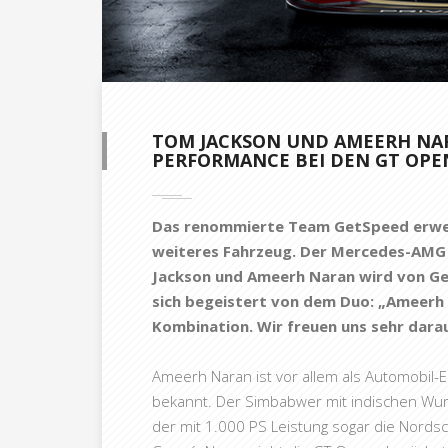
TOM JACKSON UND AMEERH NAR
PERFORMANCE BEI DEN GT OPE
Das renommierte Team GetSpeed erweit
weiteres Fahrzeug. Der Mercedes-AM
Jackson und Ameerh Naran wird von Ge
sich begeistert von dem Duo: „Ameerh
Kombination. Wir freuen uns sehr darau
Ameerh Naran ist vor allem als Automobil-E
bekannt. Der Simbabwer mit indischen Wurz
der mit 1.000 PS Leistung sogar die Nordsch