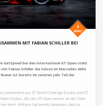
8
MÄRZ
SAMMEN MIT FABIAN SCHILLER BEI
am GetSpeed bei den International GT Open steht
mit Fabian Schiller die Saison im Mercedes-AMG
kaner ist bereits im zweiten Jahr Teil der
mm, bestehend aus GT World Challenge Europe und GT
 Adam Osieka. „Bei den GT Open wird er an der Seite
ernen kann. Anthony hat bereits bewiesen, dass er