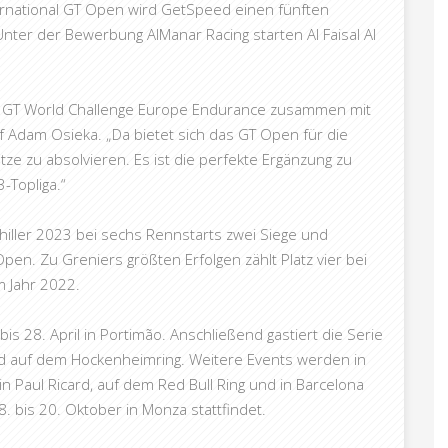
ernational GT Open wird GetSpeed einen fünften
ter der Bewerbung AlManar Racing starten Al Faisal Al
 der GT World Challenge Europe Endurance zusammen mit
 Adam Osieka. „Da bietet sich das GT Open für die
e zu absolvieren. Es ist die perfekte Ergänzung zu
-Topliga.“
chiller 2023 bei sechs Rennstarts zwei Siege und
en. Zu Greniers größten Erfolgen zählt Platz vier bei
 Jahr 2022.
s 28. April in Portimão. Anschließend gastiert die Serie
nd auf dem Hockenheimring. Weitere Events werden in
 Paul Ricard, auf dem Red Bull Ring und in Barcelona
. bis 20. Oktober in Monza stattfindet.