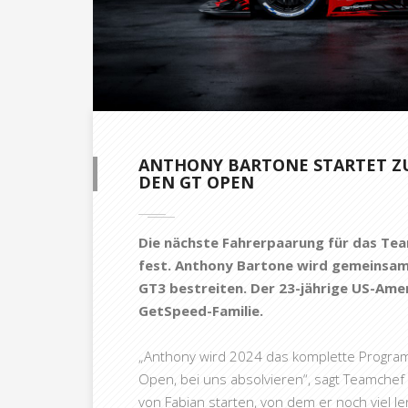
ANTHONY BARTONE STARTET ZU
DEN GT OPEN
Die nächste Fahrerpaarung für das Te
fest. Anthony Bartone wird gemeinsam 
GT3 bestreiten. Der 23-jährige US-Ameri
GetSpeed-Familie.
„Anthony wird 2024 das komplette Progra
Open, bei uns absolvieren“, sagt Teamchef
von Fabian starten, von dem er noch viel l