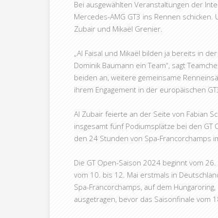
Bei ausgewählten Veranstaltungen der Int
Mercedes-AMG GT3 ins Rennen schicken. Un
Zubair und Mikaël Grenier.
„Al Faisal und Mikaël bilden ja bereits in
Dominik Baumann ein Team“, sagt Teamchef
beiden an, weitere gemeinsame Renneinsätz
ihrem Engagement in der europäischen GT3
Al Zubair feierte an der Seite von Fabian S
insgesamt fünf Podiumsplätze bei den GT Op
den 24 Stunden von Spa-Francorchamps im
Die GT Open-Saison 2024 beginnt vom 26. bi
vom 10. bis 12. Mai erstmals in Deutschla
Spa-Francorchamps, auf dem Hungaroring, in
ausgetragen, bevor das Saisonfinale vom 18