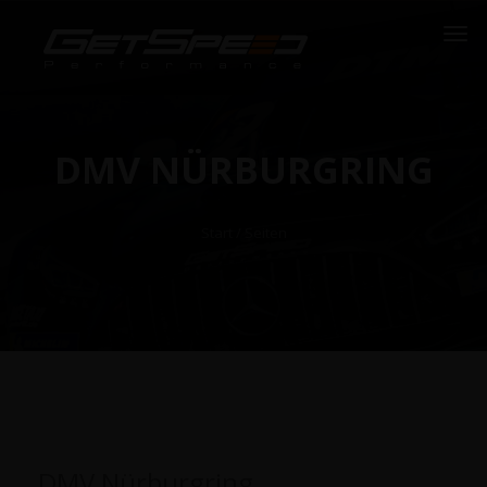
DMV NÜRBURGRING
Start
/ Seiten
DMV Nürburgring