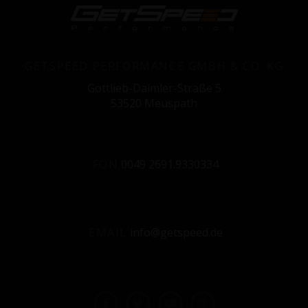
i
n
g
a
t
GETSPEED PERFORMANCE GMBH & CO. KG
i
o
Gottlieb-Daimler-Straße 5
n
53520 Meuspath
FON
0049 2691.9330334
EMAIL
info@getspeed.de