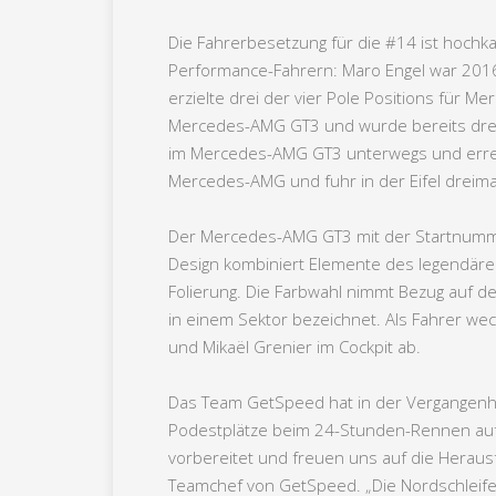
Die Fahrerbesetzung für die #14 ist hoch
Performance-Fahrern: Maro Engel war 2016 
erzielte drei der vier Pole Positions für 
Mercedes-AMG GT3 und wurde bereits dreima
im Mercedes-AMG GT3 unterwegs und erreic
Mercedes-AMG und fuhr in der Eifel dreimal
Der Mercedes-AMG GT3 mit der Startnummer
Design kombiniert Elemente des legendären 
Folierung. Die Farbwahl nimmt Bezug auf den
in einem Sektor bezeichnet. Als Fahrer wec
und Mikaël Grenier im Cockpit ab.
Das Team GetSpeed hat in der Vergangenhei
Podestplätze beim 24-Stunden-Rennen auf 
vorbereitet und freuen uns auf die Heraus
Teamchef von GetSpeed. „Die Nordschleife i