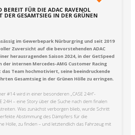
 BEREIT FÜR DIE ADAC RAVENOL
ST DER GESAMTSIEG IN DER GRÜNEN
ässig im Gewerbepark Nürburgring und seit 2019
voller Zuversicht auf die bevorstehenden ADAC
iner herausragenden Saison 2024, in der GetSpeed
in der internen Mercedes-AMG Customer Racing
t das Team hochmotiviert, seine beeindruckende
hrten Gesamtsieg in der Grünen Hölle zu erringen.
r #14 wird in einer besonderen „CASE 24H“-
E 24H – eine Story über die Suche nach dem finalen
reiten. Was zunächst verborgen blieb, wurde Schritt
ie perfekte Abstimmung des Dämpfers für die
e Hölle, zu finden – und letztendlich das Fahrzeug mit