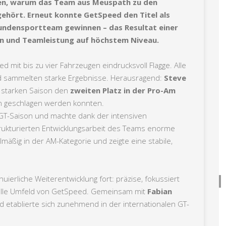
en, warum das Team aus Meuspath zu den
ehört. Erneut konnte GetSpeed den Titel als
ndensportteam gewinnen – das Resultat einer
ion und Teamleistung auf höchstem Niveau.
d mit bis zu vier Fahrzeugen eindrucksvoll Flagge. Alle
d sammelten starke Ergebnisse. Herausragend:
Steve
er starken Saison den
zweiten Platz in der Pro-Am
en geschlagen werden konnten.
 GT-Saison und machte dank der intensiven
rukturierten Entwicklungsarbeit des Teams enorme
mäßig in der AM-Kategorie und zeigte eine stabile,
uierliche Weiterentwicklung fort: präzise, fokussiert
nelle Umfeld von GetSpeed. Gemeinsam mit
Fabian
nd etablierte sich zunehmend in der internationalen GT-