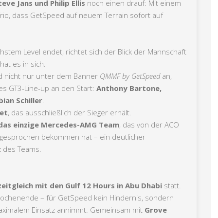
ve Jans und Philip Ellis
noch einen drauf: Mit einem
Trio, dass GetSpeed auf neuem Terrain sofort auf
stem Level endet, richtet sich der Blick der Mannschaft
at es in sich.
d nicht nur unter dem Banner
QMMF by GetSpeed
an,
kes GT3-Line-up an den Start:
Anthony Bartone,
bian Schiller
.
et
, das ausschließlich der Sieger erhält.
das einzige Mercedes-AMG Team
, das von der ACO
zugesprochen bekommen hat – ein deutlicher
z des Teams.
zeitgleich mit den Gulf 12 Hours in Abu Dhabi
statt.
Wochenende – für GetSpeed kein Hindernis, sondern
maximalem Einsatz annimmt. Gemeinsam mit
Grove