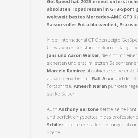
GetSpeed hat 2025 erneut unterstrich
absoluten Topadressen im GT3-Sport g
weltweit bestes Mercedes-AMG GT3 Ku
Saison voller Entschlossenheit, Präzis
In der International GT Open zeigte GetSpee
Crews waren konstant konkurrenzfähig un
Jans und Aaron Walker
, die sich mit ein
sicherten und erst im letzten Saisonrenn
Marcelo Ramirez
absolvierte seine erste
Zusammenarbeit mit
Ralf Aron
und der st
Fortschritte.
Ameerh Naran
punktete regel
starke Saison.
Auch
Anthony Bartone
setzte seine kontin
und perfekt eingebettet in das professio
Schiller
lieferte er starke Leistungen ab u
Szene.