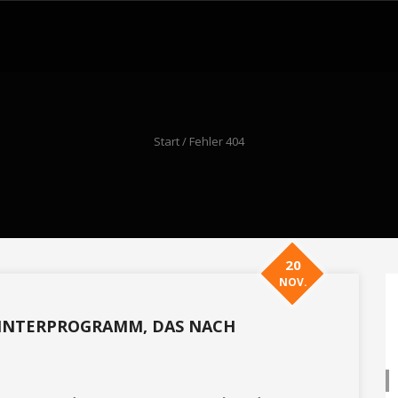
Start
/ Fehler 404
20
NOV.
 WINTERPROGRAMM, DAS NACH