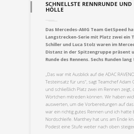
SCHNELLSTE RENNRUNDE UND P
HÖLLE
Das Mercedes-AMG Team GetSpeed hat 
Langstrecken-Serie mit Platz zwei ein 
Schiller und Luca Stolz waren im Merc
Distanz in der Spitzengruppe präsent u
Runde des Rennens. Sechs Runden lang f
„Das war mit Ausblick auf die ADAC RAVENO
Testeinsatz für uns“, sagt Teamchef Adam O
und schließlich Platz zwei im Rennen zeigt,
Wörtchen mitreden können. Wir haben wich
auswerten, um die Vorbereitungen auf das S
war ein richtig gutes Rennen und ich hatte
Nordschleife. Manthey hat uns am Ende kn
Podest eine Stufe weiter nach oben steige