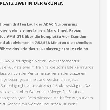
LATZ ZWEI IN DER GRÜNEN
beim dritten Lauf der ADAC Nürburgring
Topergebnis eingefahren. Maro Engel, Fabian
edes-AMG GT3 über die komplette Vier-Stunden-
nd absolvierten in 7:52,588 Minuten die schnellste
ührte das Trio das 136 Fahrzeug starke Feld an.
L 24h Nürburgring ein sehr vielversprechender
sieka. „Platz zwei im Training, die schnellste Rennrunde
 dass wir von der Performance her an der Spitze ein
tige Daten gesammelt und werden diese jetzt
aisonhighlight voranzutreiben.“ Stolz bestätigte: „Das
 bei diesem tollen Wetter eine Menge Spaß auf der
app geschlagen. Beim nächsten Mal hoffen wir, auf dem
n zu können. Wir werden uns nicht ausruhen.“