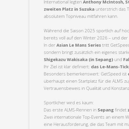
International legten
Anthony McIntosh, Ste
zweiten Platz in Suzuka
unterstrich das 
absolutem Topniveau mitfahren kann.
Während die Saison 2025 sportlich auf höch
bereits voll auf den Winter 2026 – und der h
In der
Asian Le Mans Series
tritt GetSpee
sondern bringt zusätzlich ein eigenes star
Shigekazu Wakisaka (in Sepang)
und
Fa
Ihr Ziel ist klar definiert:
das Le-Mans-Tick
Besonders bemerkenswert: GetSpeed ist
überhaupt einen Startplatz für die ALMS 
Vertrauensbeweis in Qualität und Konstan
Sportlicher wird es kaum:
Das erste ALMS-Rennen in
Sepang
findet
Zwei internationale Top-Events an einem 
eine Herausforderung, die das Team mit 