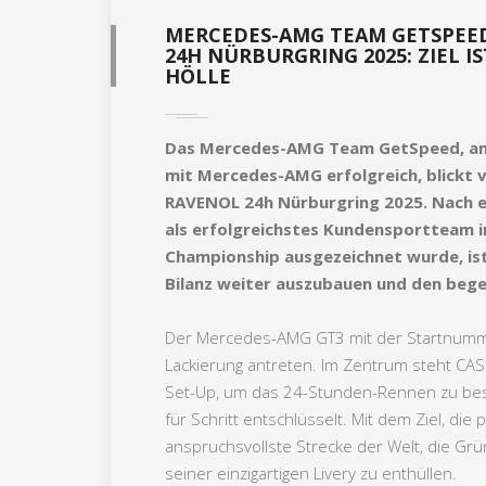
MERCEDES-AMG TEAM GETSPEED
24H NÜRBURGRING 2025: ZIEL I
HÖLLE
Das Mercedes-AMG Team GetSpeed, ans
mit Mercedes-AMG erfolgreich, blickt 
RAVENOL 24h Nürburgring 2025. Nach e
als erfolgreichstes Kundensportteam 
Championship ausgezeichnet wurde, is
Bilanz weiter auszubauen und den bege
Der Mercedes-AMG GT3 mit der Startnumme
Lackierung antreten. Im Zentrum steht CAS
Set-Up, um das 24-Stunden-Rennen zu best
für Schritt entschlüsselt. Mit dem Ziel, d
anspruchsvollste Strecke der Welt, die Grün
seiner einzigartigen Livery zu enthüllen.