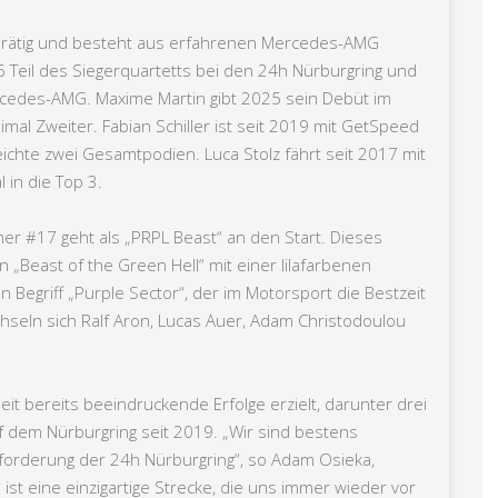
karätig und besteht aus erfahrenen Mercedes-AMG
Teil des Siegerquartetts bei den 24h Nürburgring und
Mercedes-AMG. Maxime Martin gibt 2025 sein Debüt im
l Zweiter. Fabian Schiller ist seit 2019 mit GetSpeed
hte zwei Gesamtpodien. Luca Stolz fährt seit 2017 mit
 in die Top 3.
 #17 geht als „PRPL Beast“ an den Start. Dieses
„Beast of the Green Hell“ mit einer lilafarbenen
 Begriff „Purple Sector“, der im Motorsport die Bestzeit
hseln sich Ralf Aron, Lucas Auer, Adam Christodoulou
t bereits beeindruckende Erfolge erzielt, darunter drei
dem Nürburgring seit 2019. „Wir sind bestens
forderung der 24h Nürburgring“, so Adam Osieka,
st eine einzigartige Strecke, die uns immer wieder vor