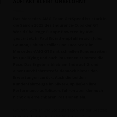
AUFTAKT BLEIBT UNBELOHNT
Das Mercedes-AMG Team GetSpeed ist stark in
die Saison 2025 des Endurance-Cups der GT
World Challenge Europe Powered by AWS
gestartet. In Paul Ricard empfahlen sich Jules
Gounon, Fabian Schiller und Luca Stolz im
Mercedes-AMG GT3 mit schnellen Rundenzeiten
im Qualifying und auch im Rennen stimmte die
Pace. Das Ergebnis blieb am Ende auf Grund
einer Durchfahrtstrafe dennoch hinter den
Erwartungen zurück. Auch die beiden
Kundenfahrzeuge im Silver-Cup ließen ihre
Performance aufblitzen, fuhren aber dennoch
nicht die erreichbaren Positionen ein.
Gounon, Schiller und Stolz starteten mit der Bestzeit
im Freien Training in die GTWC-Saison. Damit