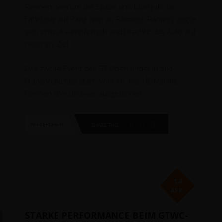
Rennen zwei um die Spitze und übergab das
Fahrzeug auf Rang zwei an Ramirez. Ramirez zeigte
sich erneut kämpferisch und brachte das Auto auf
neun ins Ziel.
Das zweite Event der GT Open findet in Spa-
Francorchamps statt. Vom 16. bis 18. Mai die
Rennen drei und vier ausgefahren.
WEITERLESEN
SHARE THIS
14
APR.
STARKE PERFORMANCE BEIM GTWC-