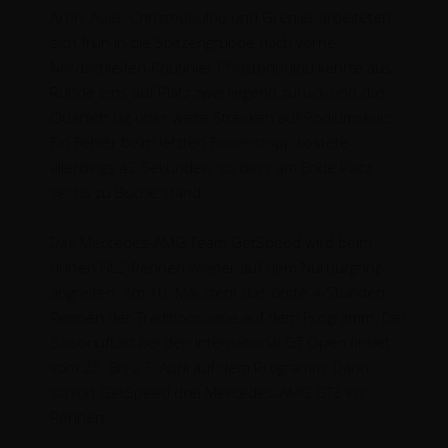
Aron, Auer, Christodoulou und Grenier arbeiteten
sich früh in die Spitzengruppe nach vorne.
Nordschleifen-Routinier Christodoulou kehrte aus
Runde eins auf Platz zwei liegend zurück und das
Quartett lag über weite Strecken auf Podiumskurs.
Ein Fehler beim letzten Boxenstopp kostete
allerdings 42 Sekunden, so dass am Ende Platz
sechs zu Buche stand.
Das Mercedes-AMG Team GetSpeed wird beim
dritten NLS-Rennen wieder auf dem Nürburgring
angreifen. Am 10. Mai steht das dritte 4-Stunden-
Rennen der Traditionsserie auf dem Programm. Der
Saisonuftakt bei den International GT Open findet
vom 25. Bis 27. April auf dem Programm. Dann
schickt GetSpeed drei Mercedes-AMG GT3 ins
Rennen.