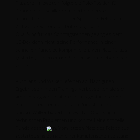
Platz drei im zweiten, folgte die Pole-Position für
Rennen eins. Schiller dominierte die erste
Rennhälfte souverän an der Spitze des Feldes. Im
Ziel wurde Bartone als Dritter abgewinkt. Im
Qualifying für das Sonntagsrennen gelang es dem
US-Boy dann nicht, seine Performance in einer
schnellen Runde zu komprimieren. Von Platz 13 aus
gestartet, fuhren er und Schiller bis auf sieben nach
vorne.
Auch Jans und Walker lieferten ab. Nach guten
Ergebnissen in den Trainings, verbesserten sie sich
am Samstag von Position vier aus gestartet einen
Platz und feierten den ersten Podestplatz der
Saison. Walker haderte im zweiten Qualifying mit
technischen Problemen und konnte keine schnelle
Runde absolvieren. Vom letzten Platz des Feldes aus
gestartet, ging es nach einer kämpferischen Leistung