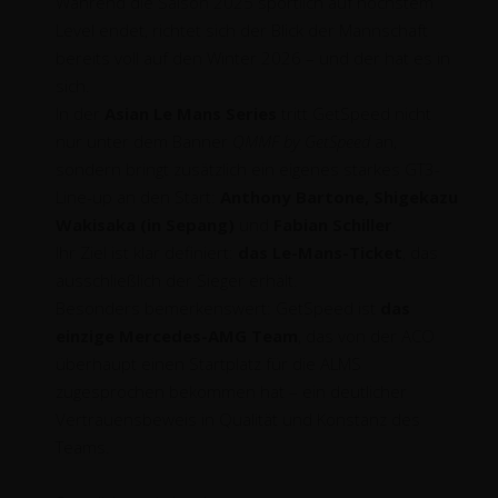
Während die Saison 2025 sportlich auf höchstem
Level endet, richtet sich der Blick der Mannschaft
bereits voll auf den Winter 2026 – und der hat es in
sich.
In der
Asian Le Mans Series
tritt GetSpeed nicht
nur unter dem Banner
QMMF by GetSpeed
an,
sondern bringt zusätzlich ein eigenes starkes GT3-
Line-up an den Start:
Anthony Bartone, Shigekazu
Wakisaka (in Sepang)
und
Fabian Schiller
.
Ihr Ziel ist klar definiert:
das Le-Mans-Ticket
, das
ausschließlich der Sieger erhält.
Besonders bemerkenswert: GetSpeed ist
das
einzige Mercedes-AMG Team
, das von der ACO
überhaupt einen Startplatz für die ALMS
zugesprochen bekommen hat – ein deutlicher
Vertrauensbeweis in Qualität und Konstanz des
Teams.