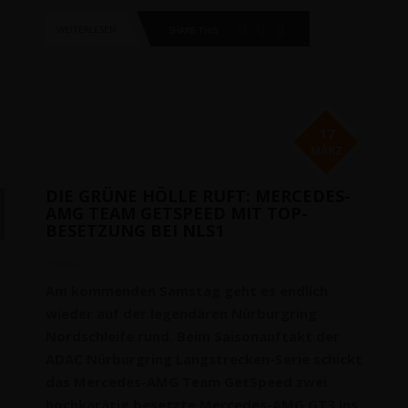
WEITERLESEN
SHARE THIS
17
MÄRZ
DIE GRÜNE HÖLLE RUFT: MERCEDES-
AMG TEAM GETSPEED MIT TOP-
BESETZUNG BEI NLS1
Am kommenden Samstag geht es endlich
wieder auf der legendären Nürburgring
Nordschleife rund. Beim Saisonauftakt der
ADAC Nürburgring Langstrecken-Serie schickt
das Mercedes-AMG Team GetSpeed zwei
hochkarätig besetzte Mercedes-AMG GT3 ins