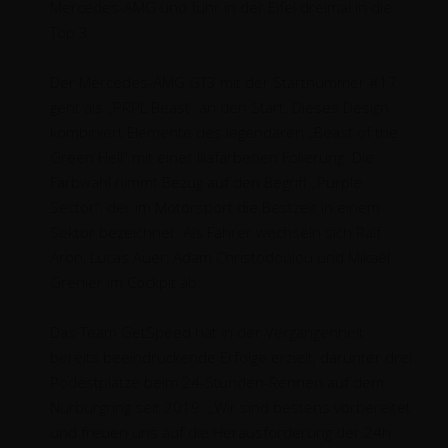
Mercedes-AMG und fuhr in der Eifel dreimal in die
Top 3.
Der Mercedes-AMG GT3 mit der Startnummer #17
geht als „PRPL Beast“ an den Start. Dieses Design
kombiniert Elemente des legendären „Beast of the
Green Hell“ mit einer lilafarbenen Folierung. Die
Farbwahl nimmt Bezug auf den Begriff „Purple
Sector“, der im Motorsport die Bestzeit in einem
Sektor bezeichnet. Als Fahrer wechseln sich Ralf
Aron, Lucas Auer, Adam Christodoulou und Mikaël
Grenier im Cockpit ab.
Das Team GetSpeed hat in der Vergangenheit
bereits beeindruckende Erfolge erzielt, darunter drei
Podestplätze beim 24-Stunden-Rennen auf dem
Nürburgring seit 2019. „Wir sind bestens vorbereitet
und freuen uns auf die Herausforderung der 24h