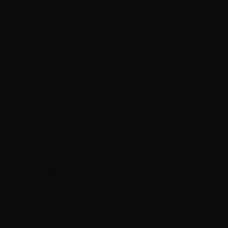
immerhin bis auf Platz fünf in der Pro-Am nach
vorne.
Plätze gutmachen konnte auch Naran. Im ersten
Heat ging es von Position fünf bis auf drei nach
vorne – der erste Podestplatz für den Fahrer aus
Simbabwe bei den GT Open. Im zweiten Rennen
fuhr er auf Platz vier in der Am-Kategorie.
Erfolgreich verlaufen ist auch die GT3-Premiere des
Mexikaners Marcelo Ramirez. Der 23-Jährige
steigerte sich an der Seite des erfahrenen Ralf Aron
über das Wochenende. Ramirez bewies Mut und
nahm gleich die Herausforderung des ersten
Qualifyings auf sich, in dem er sich mit Platz zwölf gut
schlug. Im ersten Heat machte das Duo zwei Plätze
gut und belegte Rang zehn. Von Platz drei aus
gestartet kämpfte Aron in der Startphase von