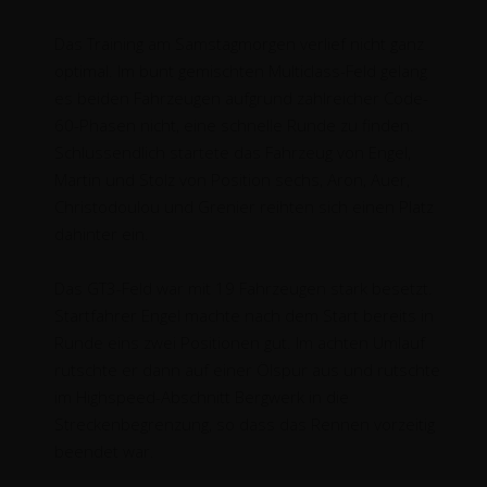
Das Training am Samstagmorgen verlief nicht ganz
optimal. Im bunt gemischten Multiclass-Feld gelang
es beiden Fahrzeugen aufgrund zahlreicher Code-
60-Phasen nicht, eine schnelle Runde zu finden.
Schlussendlich startete das Fahrzeug von Engel,
Martin und Stolz von Position sechs, Aron, Auer,
Christodoulou und Grenier reihten sich einen Platz
dahinter ein.
Das GT3-Feld war mit 19 Fahrzeugen stark besetzt.
Startfahrer Engel machte nach dem Start bereits in
Runde eins zwei Positionen gut. Im achten Umlauf
rutschte er dann auf einer Ölspur aus und rutschte
im Highspeed-Abschnitt Bergwerk in die
Streckenbegrenzung, so dass das Rennen vorzeitig
beendet war.