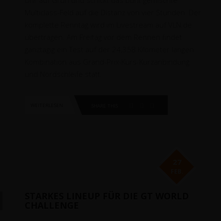
Uhr auf Grün und schickt das bunt gemischte
Multiclass-Feld auf die Distanz von vier Stunden. Der
komplette Renntag wird im Livestream auf VLN.de
übertragen. Am Freitag vor dem Rennen findet
ganztägig ein Test auf der 24,358 Kilometer langen
Kombination aus Grand-Prix-Kurs-Kurzanbindung
und Nordschleife statt.
WEITERLESEN
SHARE THIS
27
FEB.
STARKES LINEUP FÜR DIE GT WORLD
CHALLENGE