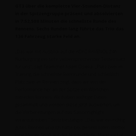
GT3 über die komplette Vier-Stunden-Distanz
in der Spitzengruppe präsent und absolvierten
in 7:52,588 Minuten die schnellste Runde des
Rennens. Sechs Runden lang führte das Trio das
136 Fahrzeug starke Feld an.
„Das war mit Ausblick auf die ADAC RAVENOL 24h
Nürburgring ein sehr vielversprechender Testeinsatz
für uns“, sagt Teamchef Adam Osieka. „Platz zwei im
Training, die schnellste Rennrunde und schließlich
Platz zwei im Rennen zeigt, dass wir von der
Performance her an der Spitze ein Wörtchen
mitreden können. Wir haben wichtige Daten
gesammelt und werden diese jetzt auswerten, um
die Vorbereitungen auf das Saisonhighlight
voranzutreiben.“ Stolz bestätigte: „Das war ein richtig
gutes Rennen und ich hatte bei diesem tollen Wetter
eine Menge Spaß auf der Nordschleife. Manthey hat