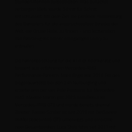
Stunden-Rennen zu bestreiten. Was zunächst
verborgen blieb, wurde Schritt für Schritt
entschlüsselt. Mit dem Ziel, die perfekte Abstimmung
des Dämpfers für die anspruchsvollste Strecke der
Welt, die Grüne Hölle, zu finden – und letztendlich
das Fahrzeug mit seiner einzigartigen Livery zu
enthüllen.
Die Fahrerbesetzung für die #14 ist hochkarätig und
besteht aus erfahrenen Mercedes-AMG
Performance-Fahrern: Maro Engel war 2016 Teil des
Siegerquartetts bei den 24h Nürburgring und
erzielte drei der vier Pole Positions für Mercedes-
AMG. Maxime Martin gibt 2025 sein Debüt im
Mercedes-AMG GT3 und wurde bereits dreimal
Zweiter. Fabian Schiller ist seit 2019 mit GetSpeed
im Mercedes-AMG GT3 unterwegs und erreichte
zwei Gesamtpodien. Luca Stolz fährt seit 2017 mit