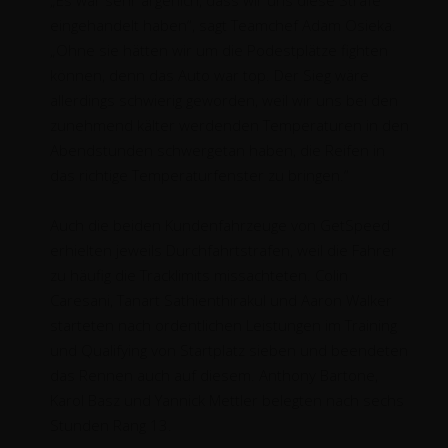
„Es war sehr ärgerlich, dass wir uns diese Strafe
eingehandelt haben“, sagt Teamchef Adam Osieka.
„Ohne sie hätten wir um die Podestplätze fighten
können, denn das Auto war top. Der Sieg wäre
allerdings schwierig geworden, weil wir uns bei den
zunehmend kälter werdenden Temperaturen in den
Abendstunden schwergetan haben, die Reifen in
das richtige Temperaturfenster zu bringen.“
Auch die beiden Kundenfahrzeuge von GetSpeed
erhielten jeweils Durchfahrtstrafen, weil die Fahrer
zu häufig die Tracklimits missachteten. Colin
Caresani, Tanart Sathienthirakul und Aaron Walker
starteten nach ordentlichen Leistungen im Training
und Qualifying von Startplatz sieben und beendeten
das Rennen auch auf diesem. Anthony Bartone,
Karol Basz und Yannick Mettler belegten nach sechs
Stunden Rang 13.