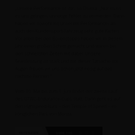
„Unsere Performance ist da“, so Osieka. „Nur muss
es uns gelingen, unnötige Fehler zu vermeiden. Dann
haben wir sowohl mit unserem Performance- als
auch den Kundensport-Fahrzeug sehr gute Karten.
Vor allem bei den Boxenstopps haben wir in diesem
Jahr einen großen Schritt gemacht und waren bei
den schnellsten Zeiten mit dabei. Unsere
Teamleistung ist stark und mit dieser Tatsache vor
Augen freuen wir uns schon jetzt riesig auf das
nächste Rennen.“
Vom 30. Mai bis zum 1. Juni findet der zweite Lauf
des GTWC-Endurance-Cups statt. Dann geht es auf
den Highspeed-Kurs – den Temple of Speed – im
königlichen Park von Monza.
WEITERLESEN
SHARE THIS