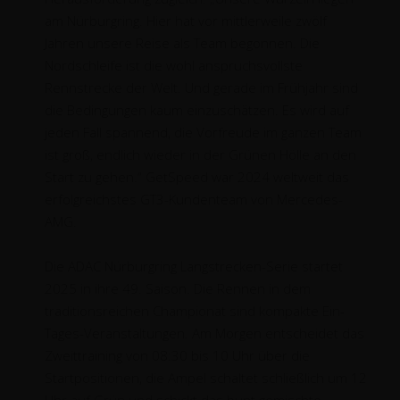
am Nürburgring. Hier hat vor mittlerweile zwölf
Jahren unsere Reise als Team begonnen. Die
Nordschleife ist die wohl anspruchsvollste
Rennstrecke der Welt. Und gerade im Frühjahr sind
die Bedingungen kaum einzuschätzen. Es wird auf
jeden Fall spannend, die Vorfreude im ganzen Team
ist groß, endlich wieder in der Grünen Hölle an den
Start zu gehen.“ GetSpeed war 2024 weltweit das
erfolgreichstes GT3-Kundenteam von Mercedes-
AMG.
Die ADAC Nürburgring Langstrecken-Serie startet
2025 in ihre 49. Saison. Die Rennen in dem
traditionsreichen Championat sind kompakte Ein-
Tages-Veranstaltungen. Am Morgen entscheidet das
Zweittraining von 08:30 bis 10 Uhr über die
Startpositionen, die Ampel schaltet schließlich um 12