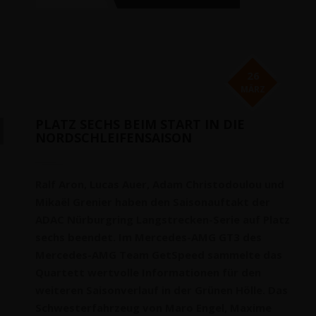
26
MÄRZ
PLATZ SECHS BEIM START IN DIE
NORDSCHLEIFENSAISON
Ralf Aron, Lucas Auer, Adam Christodoulou und
Mikaël Grenier haben den Saisonauftakt der
ADAC Nürburgring Langstrecken-Serie auf Platz
sechs beendet. Im Mercedes-AMG GT3 des
Mercedes-AMG Team GetSpeed sammelte das
Quartett wertvolle Informationen für den
weiteren Saisonverlauf in der Grünen Hölle. Das
Schwesterfahrzeug von Maro Engel, Maxime