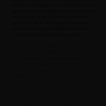
Rennen. Im Fahrzeug mit der Startnummer #14
wechseln sich Maro Engel, Maxime Martin und
Luca Stolz ab, in der #17 starten Ralf Aron,
Lucas Auer, Adam Christodoulou und Mikaël
Grenier. Beim Test am Freitag wird zudem
Fabian Schiller am Volant Platz nehmen.
„Endlich wieder Nordschleife“, freut sich Engel. „Die
Grüne Hölle ist immer etwas ganz Besonderes und
ich freue mich riesig, mit GetSpeed zusammen den
ersten Einsatz in diesem Jahr mit dem Mercedes-
AMG GT3 auf dieser einzigartigen Rennstrecke zu
bestreiten.“
Auch für Teamchef Adam Osieka, der als Fahrer in
der NLS 23 Klassensiege holte, sind Rennen in der
traditionsreichen NLS Flashback und
Herausforderung zugleich: „Unsere Wurzeln liegen