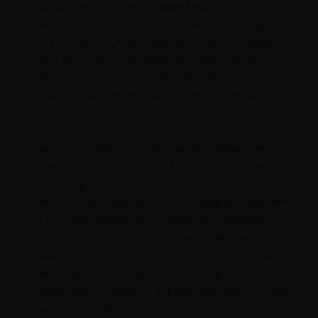
Nürburgring“, so Adam Osieka, Teamchef von
GetSpeed. „Die Nordschleife ist eine einzigartige
Strecke, die uns immer wieder vor neue Aufgaben
stellt. Mit unseren erfahrenen Fahrern und der
Unterstützung von Mercedes-AMG sind wir
zuversichtlich, um den Gesamtsieg mitkämpfen zu
können.“
Die ADAC RAVENOL 24h Nürburgring starten am
Samstag, 21. Juni 2025, um 16:00 Uhr. Zuvor findet
am Freitag, 20. Juni 2025, von 13:20 Uhr bis 14:30
Uhr das entscheidende Top-Qualifying statt, bei dem
die Startreihenfolge der schnellsten Fahrzeuge
ermittelt wird. Fans, die nicht vor Ort sein können,
haben die Möglichkeit, das gesamte Rennen sowie
alle Qualifyings und das Top-Qualifying im
kostenlosen Livestream auf dem offiziellen YouTube-
Kanal der Veranstaltung zu verfolgen. Der Sender