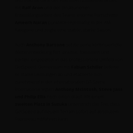
und machte dank der intensiven Zusammenarbeit
mit
Ralf Aron
und der strukturierten
Entwicklungsarbeit des Teams enorme Fortschritte.
Ameerh Naran
punktete regelmäßig in der AM-
Kategorie und zeigte eine stabile, starke Saison.
Auch
Anthony Bartone
setzte seine kontinuierliche
Weiterentwicklung fort: präzise, fokussiert und
perfekt eingebettet in das professionelle Umfeld von
GetSpeed. Gemeinsam mit
Fabian Schiller
lieferte
er starke Leistungen ab und etablierte sich
zunehmend in der internationalen GT-Szene.
International legten
Anthony McIntosh, Steve Jans
und Philip Ellis
noch einen drauf: Mit einem
zweiten Platz in Suzuka
unterstrich das Trio, dass
GetSpeed auf neuem Terrain sofort auf absolutem
Topniveau mitfahren kann.