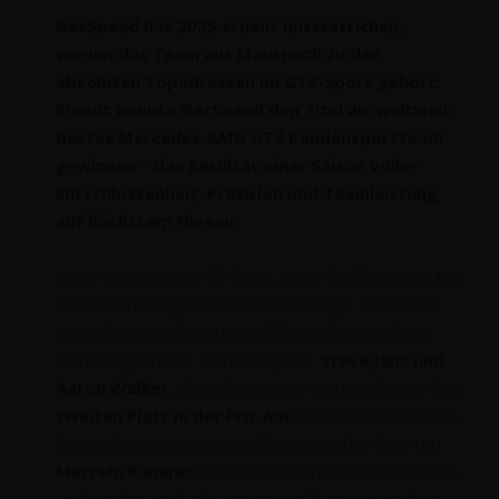
GetSpeed hat 2025 erneut unterstrichen,
warum das Team aus Meuspath zu den
absoluten Topadressen im GT3-Sport gehört.
Erneut konnte GetSpeed den Titel als weltweit
bestes Mercedes-AMG GT3 Kundensportteam
gewinnen – das Resultat einer Saison voller
Entschlossenheit, Präzision und Teamleistung
auf höchstem Niveau.
In der International GT Open zeigte GetSpeed mit bis
zu vier Fahrzeugen eindrucksvoll Flagge. Alle Crews
waren konstant konkurrenzfähig und sammelten
starke Ergebnisse. Herausragend:
Steve Jans und
Aaron Walker
, die sich mit einer starken Saison den
zweiten Platz in der Pro-Am
sicherten und erst im
letzten Saisonrennen geschlagen werden konnten.
Marcelo Ramirez
absolvierte seine erste GT-Saison