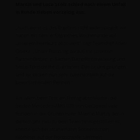
Martin und Luca Stolz schied nach einem Unfall
in Runde sieben vorzeitig aus.
„Auch wenn es das Ergebnis nicht widerspiegelt, wir
haben ein sehr erfolgreiches Wochenende auf
unserem Heimkurs absolviert“, sagt Teamchef Adam
Osieka. „Unser Fokus lag darauf, mit unserem
Partner Bilstein in Sachen Dämpferentwicklung und
Setup Fortschritte zu erzielen. Das ist uns gelungen
und wir blicken nun sehr zuversichtlich auf die
bevorstehenden Rennen.“
Vor allem beim Test am Freitag absolvierten die
beiden Mercedes-AMG GT3 von GetSpeed viele
Runden in der Grünen Hölle. Maxime Martin, der in
diesem Jahr neu zu dem Team hinzugestoßen ist,
konnte sich bei strahlendem Sonnenschein
Kilometer auf der Nordschleife sammeln.