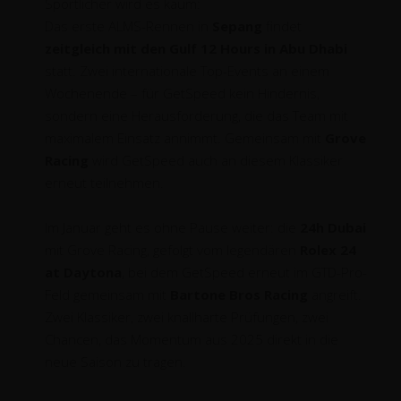
Sportlicher wird es kaum:
Das erste ALMS-Rennen in
Sepang
findet
zeitgleich mit den Gulf 12 Hours in Abu Dhabi
statt. Zwei internationale Top-Events an einem
Wochenende – für GetSpeed kein Hindernis,
sondern eine Herausforderung, die das Team mit
maximalem Einsatz annimmt. Gemeinsam mit
Grove
Racing
wird GetSpeed auch an diesem Klassiker
erneut teilnehmen.
Im Januar geht es ohne Pause weiter: die
24h Dubai
mit Grove Racing, gefolgt vom legendären
Rolex 24
at Daytona
, bei dem GetSpeed erneut im GTD-Pro-
Feld gemeinsam mit
Bartone Bros Racing
angreift.
Zwei Klassiker, zwei knallharte Prüfungen, zwei
Chancen, das Momentum aus 2025 direkt in die
neue Saison zu tragen.