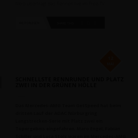
Nitro überträgt das Rennen live im Free-TV.
WEITERLESEN
SHARE THIS
12
MAI
SCHNELLSTE RENNRUNDE UND PLATZ
ZWEI IN DER GRÜNEN HÖLLE
Das Mercedes-AMG Team GetSpeed hat beim
dritten Lauf der ADAC Nürburgring
Langstrecken-Serie mit Platz zwei ein
Topergebnis eingefahren. Maro Engel, Fabian
Schiller und Luca Stolz waren im Mercedes-AMG