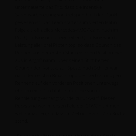
untermauerte das Trio, dass die intensive
Saisonvorbereitung von GetSpeed auf den Punkt
gewesen ist. Das Team startet zum vierten Mal in
Folge als offizielles Mercedes-AMG-Team. Auch im
Pre-Qualifying und dreigeteilten Qualifying war die
Leistung aller drei Piloten top, so dass Gounon das
Rennen aus der ersten Startreihe von Position zwei
aus in Angriff nahm. Über seinen Stint behielt
Gounon den Kontakt zur Spitze. Auch Schiller war
nach dem ersten Boxenstopp des sechsstündigen
Rennens auf den vorderen Positionen unterwegs,
ehe ihn eine Durchfahrtstrafe, die von der
Rennleitung verhängt wurde, zurückwarf. Diesen
Rückstand war im engen Feld der GTWC nicht mehr
wettzumachen, so dass im Ziel nur Platz 17 zu Buche
stand.