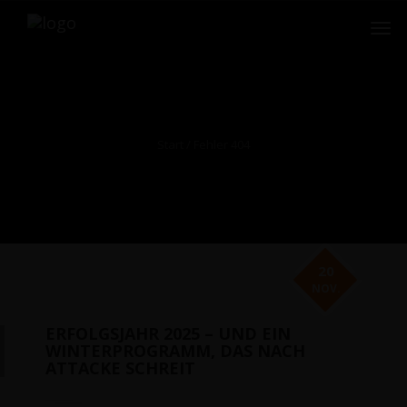
Start
/ Fehler 404
20
NOV.
ERFOLGSJAHR 2025 – UND EIN
WINTERPROGRAMM, DAS NACH
ATTACKE SCHREIT