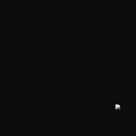
AMG GT3 im wohl härtesten GT3-Championat der
Welt. Und wir sind zurecht zuversichtlich“, sagt
Teamchef Adam Osieka. „Mit Jules, Fabian und Luca
im Pro-Fahrzeug haben wir die Chance, Siege
einzufahren, was das erklärte Ziel ist. In den Silber-
Autos haben wir mit Anthony, Yannick und Aaron drei
bekannte Größen im Team, mit Karol, Colin und
Tanart vielversprechende Neuzugänge in der
GetSpeed-Familie.“
Der 33-jährige Pole Basz debütierte im vergangenen
Jahr in der GTWC. Bei den CrowdStrike 24 Hours of
Spa verpasste er auf Platz vier das Silber-Podium
nur knapp, während GetSpeed triumphierte. Mit
Caresani und Sathienthirakul wechseln die Silber-
Cup-Gewinner der GTWC 2024 zu GetSpeed. Der
erst 21 Jahre junge Niederländer Caresani holte
zusammen mit dem 32-jährigen Thailänder