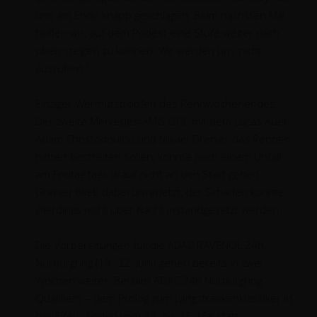
uns am Ende knapp geschlagen. Beim nächsten Mal
hoffen wir, auf dem Podest eine Stufe weiter nach
oben steigen zu können. Wir werden uns nicht
ausruhen.“
Einziger Wermutstropfen des Rennwochenendes:
Der zweite Mercedes-AMG GT3, mit dem Lucas Auer,
Adam Christodoulou und Mikaël Grenier das Rennen
hätten bestreiten sollen, konnte nach einem Unfall
am Freitag tags drauf nicht an den Start gehen.
Grenier blieb dabei unverletzt, der Schaden konnte
allerdings nicht über Nacht instandgesetzt werden.
Die Vorbereitungen für die ADAC RAVENOL 24h
Nürburgring (19.-22. Juni) gehen bereits in zwei
Wochen weiter. Bei den ADAC 24h Nürburgring
Qualifiers – dem Prolog zum Langstreckenklassiker in
der Eifel – finden vom 24. bis 25. Mai statt.