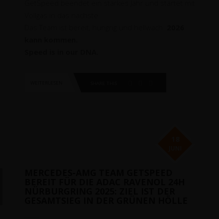
GetSpeed beendet ein starkes Jahr und startet mit
Vollgas in das nächste.
Das Team ist bereit, hungrig und hellwach.
2026
kann kommen.
Speed is in our DNA.
WEITERLESEN
SHARE THIS
18
JUNI
MERCEDES-AMG TEAM GETSPEED
BEREIT FÜR DIE ADAC RAVENOL 24H
NÜRBURGRING 2025: ZIEL IST DER
GESAMTSIEG IN DER GRÜNEN HÖLLE