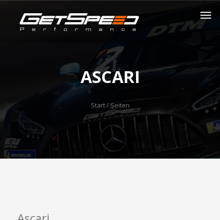
ASCARI
Start
/ Seiten
Ascari