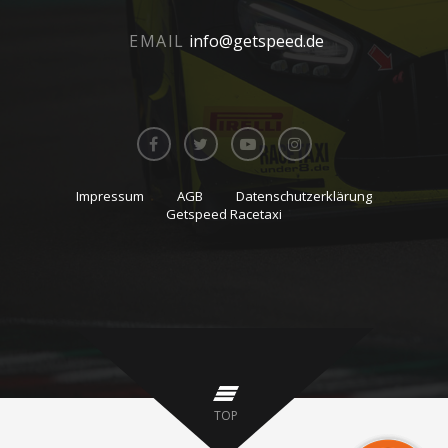
i
v
o
i
EMAIL
info@getspeed.de
n
g
a
t
i
o
n
Impressum
AGB
Datenschutzerklärung
Getspeed Racetaxi
TOP