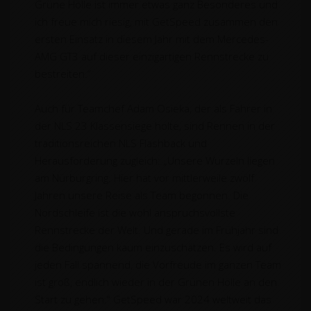
Grüne Hölle ist immer etwas ganz Besonderes und
ich freue mich riesig, mit GetSpeed zusammen den
ersten Einsatz in diesem Jahr mit dem Mercedes-
AMG GT3 auf dieser einzigartigen Rennstrecke zu
bestreiten.“
Auch für Teamchef Adam Osieka, der als Fahrer in
der NLS 23 Klassensiege holte, sind Rennen in der
traditionsreichen NLS Flashback und
Herausforderung zugleich: „Unsere Wurzeln liegen
am Nürburgring. Hier hat vor mittlerweile zwölf
Jahren unsere Reise als Team begonnen. Die
Nordschleife ist die wohl anspruchsvollste
Rennstrecke der Welt. Und gerade im Frühjahr sind
die Bedingungen kaum einzuschätzen. Es wird auf
jeden Fall spannend, die Vorfreude im ganzen Team
ist groß, endlich wieder in der Grünen Hölle an den
Start zu gehen.“ GetSpeed war 2024 weltweit das