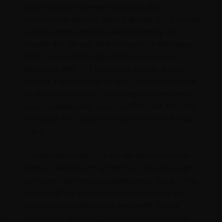
besteht aus erfahrenen Mercedes-AMG
Performance-Fahrern: Maro Engel war 2016 Teil des
Siegerquartetts bei den 24h Nürburgring und
erzielte drei der vier Pole Positions für Mercedes-
AMG. Maxime Martin gibt 2025 sein Debüt im
Mercedes-AMG GT3 und wurde bereits dreimal
Zweiter. Fabian Schiller ist seit 2019 mit GetSpeed
im Mercedes-AMG GT3 unterwegs und erreichte
zwei Gesamtpodien. Luca Stolz fährt seit 2017 mit
Mercedes-AMG und fuhr in der Eifel dreimal in die
Top 3.
Der Mercedes-AMG GT3 mit der Startnummer #17
geht als „PRPL Beast“ an den Start. Dieses Design
kombiniert Elemente des legendären „Beast of the
Green Hell“ mit einer lilafarbenen Folierung. Die
Farbwahl nimmt Bezug auf den Begriff „Purple
Sector“, der im Motorsport die Bestzeit in einem