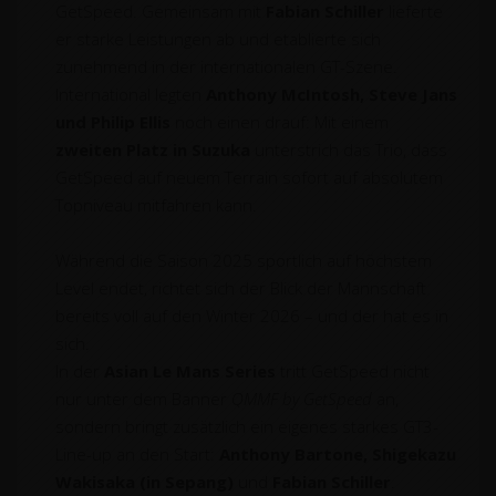
GetSpeed. Gemeinsam mit
Fabian Schiller
lieferte
er starke Leistungen ab und etablierte sich
zunehmend in der internationalen GT-Szene.
International legten
Anthony McIntosh, Steve Jans
und Philip Ellis
noch einen drauf: Mit einem
zweiten Platz in Suzuka
unterstrich das Trio, dass
GetSpeed auf neuem Terrain sofort auf absolutem
Topniveau mitfahren kann.
Während die Saison 2025 sportlich auf höchstem
Level endet, richtet sich der Blick der Mannschaft
bereits voll auf den Winter 2026 – und der hat es in
sich.
In der
Asian Le Mans Series
tritt GetSpeed nicht
nur unter dem Banner
QMMF by GetSpeed
an,
sondern bringt zusätzlich ein eigenes starkes GT3-
Line-up an den Start:
Anthony Bartone, Shigekazu
Wakisaka (in Sepang)
und
Fabian Schiller
.