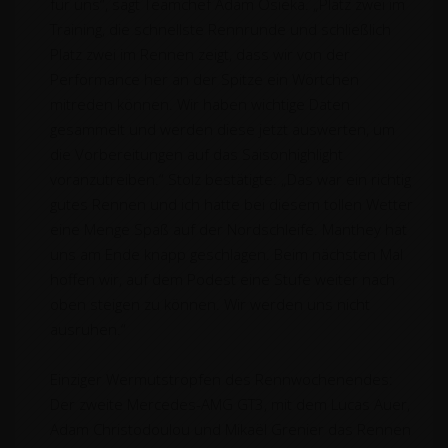
für uns“, sagt Teamchef Adam Osieka. „Platz zwei im
Training, die schnellste Rennrunde und schließlich
Platz zwei im Rennen zeigt, dass wir von der
Performance her an der Spitze ein Wörtchen
mitreden können. Wir haben wichtige Daten
gesammelt und werden diese jetzt auswerten, um
die Vorbereitungen auf das Saisonhighlight
voranzutreiben.“ Stolz bestätigte: „Das war ein richtig
gutes Rennen und ich hatte bei diesem tollen Wetter
eine Menge Spaß auf der Nordschleife. Manthey hat
uns am Ende knapp geschlagen. Beim nächsten Mal
hoffen wir, auf dem Podest eine Stufe weiter nach
oben steigen zu können. Wir werden uns nicht
ausruhen.“
Einziger Wermutstropfen des Rennwochenendes:
Der zweite Mercedes-AMG GT3, mit dem Lucas Auer,
Adam Christodoulou und Mikaël Grenier das Rennen