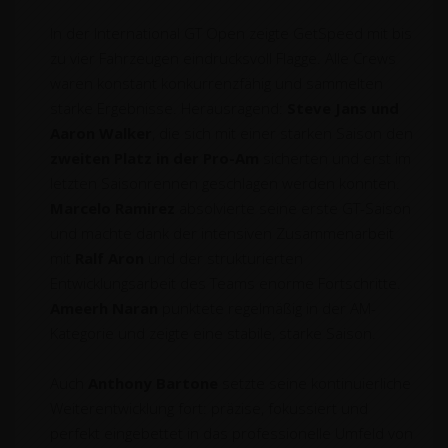
In der International GT Open zeigte GetSpeed mit bis
zu vier Fahrzeugen eindrucksvoll Flagge. Alle Crews
waren konstant konkurrenzfähig und sammelten
starke Ergebnisse. Herausragend:
Steve Jans und
Aaron Walker
, die sich mit einer starken Saison den
zweiten Platz in der Pro-Am
sicherten und erst im
letzten Saisonrennen geschlagen werden konnten.
Marcelo Ramirez
absolvierte seine erste GT-Saison
und machte dank der intensiven Zusammenarbeit
mit
Ralf Aron
und der strukturierten
Entwicklungsarbeit des Teams enorme Fortschritte.
Ameerh Naran
punktete regelmäßig in der AM-
Kategorie und zeigte eine stabile, starke Saison.
Auch
Anthony Bartone
setzte seine kontinuierliche
Weiterentwicklung fort: präzise, fokussiert und
perfekt eingebettet in das professionelle Umfeld von