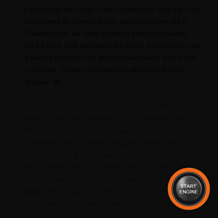
Fahrzeuge im Silver-Cup runden das Line-up von
GetSpeed in dem starken europäischen GT3-
Championat ab. Den zweiten Mercedes-AMG
GT3 teilen sich Anthony Bartone, Karol Basz und
Yannick Mettler, im dritten wechseln sich Colin
Caresani, Tanart Sathienthirakul und Aaron
Walker ab.
„Wir starten mit drei sehr gut besetzten Mercedes-
AMG GT3 im wohl härtesten GT3-Championat der
Welt. Und wir sind zurecht zuversichtlich“, sagt
Teamchef Adam Osieka. „Mit Jules, Fabian und Luca
im Pro-Fahrzeug haben wir die Chance, Siege
einzufahren, was das erklärte Ziel ist. In den Silber-
Autos haben wir mit Anthony, Yannick und Aaron drei
bekannte Größen im Team, mit Karol, Colin und
Tanart vielversprechende Neuzugänge in der
GetSpeed-Familie.“