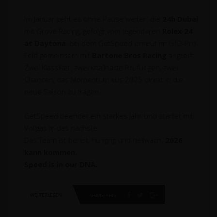
Im Januar geht es ohne Pause weiter: die
24h Dubai
mit Grove Racing, gefolgt vom legendären
Rolex 24
at Daytona
, bei dem GetSpeed erneut im GTD-Pro-
Feld gemeinsam mit
Bartone Bros Racing
angreift.
Zwei Klassiker, zwei knallharte Prüfungen, zwei
Chancen, das Momentum aus 2025 direkt in die
neue Saison zu tragen.
GetSpeed beendet ein starkes Jahr und startet mit
Vollgas in das nächste.
Das Team ist bereit, hungrig und hellwach.
2026
kann kommen.
Speed is in our DNA.
WEITERLESEN
SHARE THIS