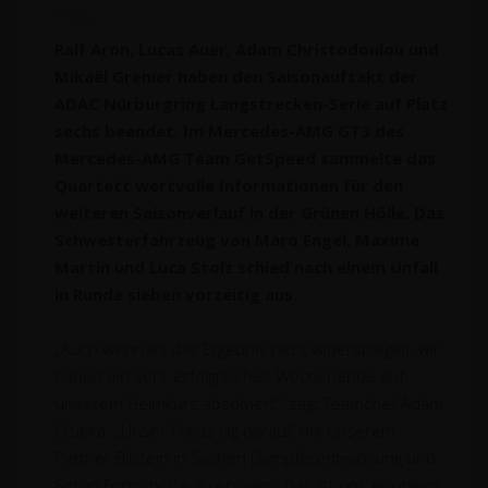
Ralf Aron, Lucas Auer, Adam Christodoulou und
Mikaël Grenier haben den Saisonauftakt der
ADAC Nürburgring Langstrecken-Serie auf Platz
sechs beendet. Im Mercedes-AMG GT3 des
Mercedes-AMG Team GetSpeed sammelte das
Quartett wertvolle Informationen für den
weiteren Saisonverlauf in der Grünen Hölle. Das
Schwesterfahrzeug von Maro Engel, Maxime
Martin und Luca Stolz schied nach einem Unfall
in Runde sieben vorzeitig aus.
„Auch wenn es das Ergebnis nicht widerspiegelt, wir
haben ein sehr erfolgreiches Wochenende auf
unserem Heimkurs absolviert“, sagt Teamchef Adam
Osieka. „Unser Fokus lag darauf, mit unserem
Partner Bilstein in Sachen Dämpferentwicklung und
Setup Fortschritte zu erzielen. Das ist uns gelungen