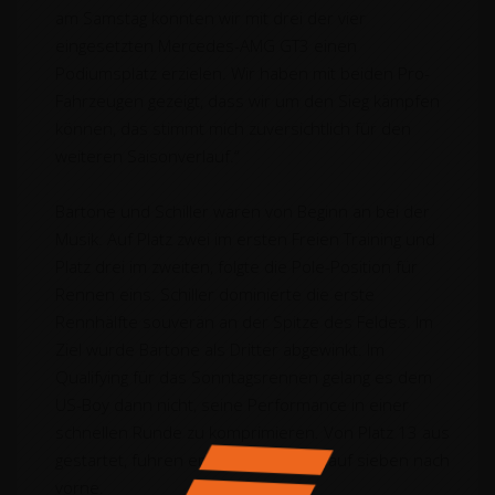
am Samstag konnten wir mit drei der vier
eingesetzten Mercedes-AMG GT3 einen
Podiumsplatz erzielen. Wir haben mit beiden Pro-
Fahrzeugen gezeigt, dass wir um den Sieg kämpfen
können, das stimmt mich zuversichtlich für den
weiteren Saisonverlauf.“
Bartone und Schiller waren von Beginn an bei der
Musik. Auf Platz zwei im ersten Freien Training und
Platz drei im zweiten, folgte die Pole-Position für
Rennen eins. Schiller dominierte die erste
Rennhälfte souverän an der Spitze des Feldes. Im
Ziel wurde Bartone als Dritter abgewinkt. Im
Qualifying für das Sonntagsrennen gelang es dem
US-Boy dann nicht, seine Performance in einer
schnellen Runde zu komprimieren. Von Platz 13 aus
gestartet, fuhren er und Schiller bis auf sieben nach
vorne.