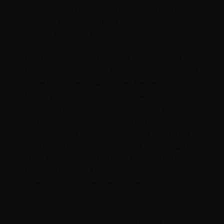
Sektor bezeichnet. Als Fahrer wechseln sich Ralf
Aron, Lucas Auer, Adam Christodoulou und Mikaël
Grenier im Cockpit ab.
Das Team GetSpeed hat in der Vergangenheit
bereits beeindruckende Erfolge erzielt, darunter drei
Podestplätze beim 24-Stunden-Rennen auf dem
Nürburgring seit 2019. „Wir sind bestens vorbereitet
und freuen uns auf die Herausforderung der 24h
Nürburgring“, so Adam Osieka, Teamchef von
GetSpeed. „Die Nordschleife ist eine einzigartige
Strecke, die uns immer wieder vor neue Aufgaben
stellt. Mit unseren erfahrenen Fahrern und der
Unterstützung von Mercedes-AMG sind wir
zuversichtlich, um den Gesamtsieg mitkämpfen zu
können.“
Die ADAC RAVENOL 24h Nürburgring starten am