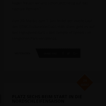
Augen freuen wir uns schon jetzt riesig auf das
nächste Rennen.“
Vom 30. Mai bis zum 1. Juni findet der zweite Lauf
des GTWC-Endurance-Cups statt. Dann geht es auf
den Highspeed-Kurs – den Temple of Speed – im
königlichen Park von Monza.
WEITERLESEN
SHARE THIS
26
MÄRZ
PLATZ SECHS BEIM START IN DIE
NORDSCHLEIFENSAISON