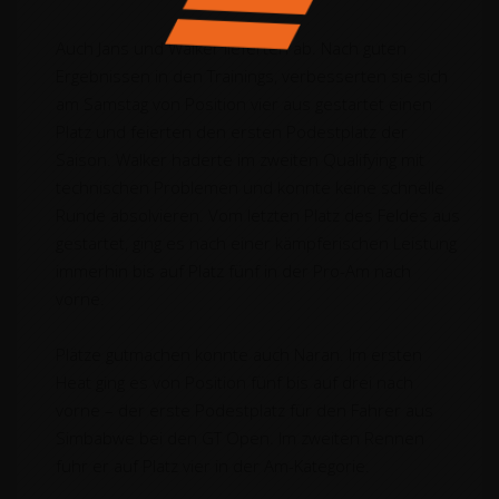
Auch Jans und Walker lieferten ab. Nach guten
Ergebnissen in den Trainings, verbesserten sie sich
am Samstag von Position vier aus gestartet einen
Platz und feierten den ersten Podestplatz der
Saison. Walker haderte im zweiten Qualifying mit
technischen Problemen und konnte keine schnelle
Runde absolvieren. Vom letzten Platz des Feldes aus
gestartet, ging es nach einer kämpferischen Leistung
immerhin bis auf Platz fünf in der Pro-Am nach
vorne.
Plätze gutmachen konnte auch Naran. Im ersten
Heat ging es von Position fünf bis auf drei nach
vorne – der erste Podestplatz für den Fahrer aus
Simbabwe bei den GT Open. Im zweiten Rennen
fuhr er auf Platz vier in der Am-Kategorie.