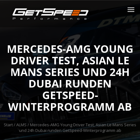
MERCEDES-AMG YOUNG
DRIVER TEST, ASIAN LE
MANS SERIES UND 24H
DUBAI RUNDEN
GETSPEED-
WINTERPROGRAMM AB
Start
/
ALMS
/ Mercedes-AMG Young Driver Test, Asian Le Mans Series
und 24h Dubai runden GetSpeed-Winterprogramm ab