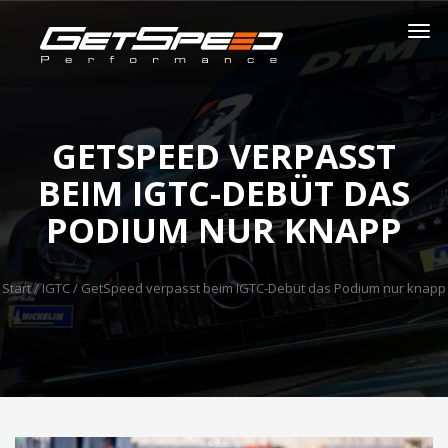
GETSPEED VERPASST
BEIM IGTC-DEBÜT DAS
PODIUM NUR KNAPP
Start
/
IGTC
/ GetSpeed verpasst beim IGTC-Debüt das Podium nur knapp