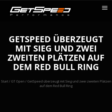
GETSPEED ÜBERZEUGT
MIT SIEG UND ZWEI
ZWEITEN PLÄTZEN AUF
DEM RED BULL RING
Start
/
GT Open
/ GetSpeed überzeugt mit Sieg und zwei zweiten Plätzen
auf dem Red Bull Ring