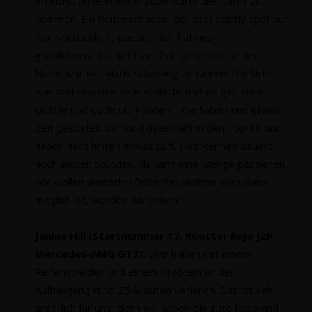
erreicht, ohne einen Kratzer durch die Nacht zu
kommen. Ein Reifenschaden, der erst relativ spät auf
der Nordschleife passiert ist, hat uns
glücklicherweise nicht viel Zeit gekostet. In der
Nacht war es relativ schwierig zu fahren: Die Sicht
war stellenweise sehr schlecht und es gab viele
Unfälle und Code 60-Phasen – die haben uns etwas
Zeit gekostet. Wir sind dauerhaft in den Top 10 und
haben nach hinten etwas Luft. Das Rennen dauert
noch sieben Stunden, da kann eine Menge passieren.
Wir wollen weiterhin fehlerfrei bleiben. Was dann
möglich ist, werden wir sehen.“
Janine Hill (Startnummer 17, Rooster Rojo J2R
Mercedes-AMG GT3):
„Wir haben mit einem
Reifenschaden und einem Problem an der
Aufhängung rund 25 Minuten verloren. Das ist sehr
ärgerlich für uns, denn wir haben ein gute Pace und