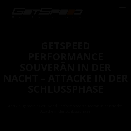
GETSPEED
PERFORMANCE
SOUVERÄN IN DER
NACHT – ATTACKE IN DER
SCHLUSSPHASE
Start
/
Allgemein
/ GetSpeed Performance souverän in der Nacht –
Attacke in der Schlussphase