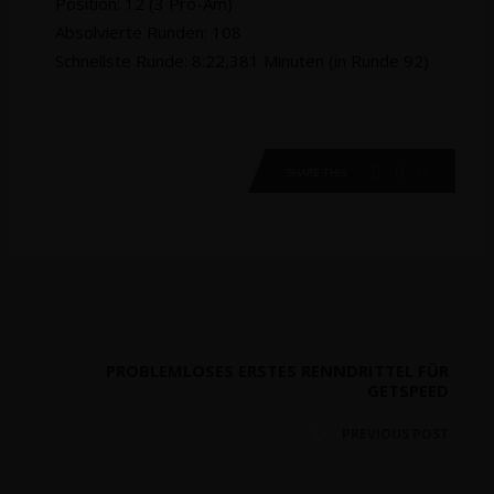
Position: 12 (3 Pro-Am)
Absolvierte Runden: 108
Schnellste Runde: 8:22,381 Minuten (in Runde 92)
SHARE THIS
PROBLEMLOSES ERSTES RENNDRITTEL FÜR
GETSPEED
PREVIOUS POST