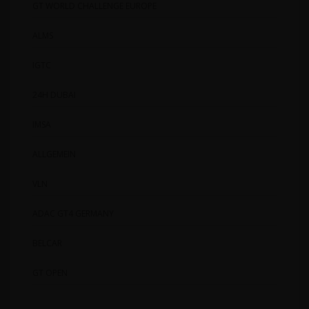
GT WORLD CHALLENGE EUROPE
ALMS
IGTC
24H DUBAI
IMSA
ALLGEMEIN
VLN
ADAC GT4 GERMANY
BELCAR
GT OPEN