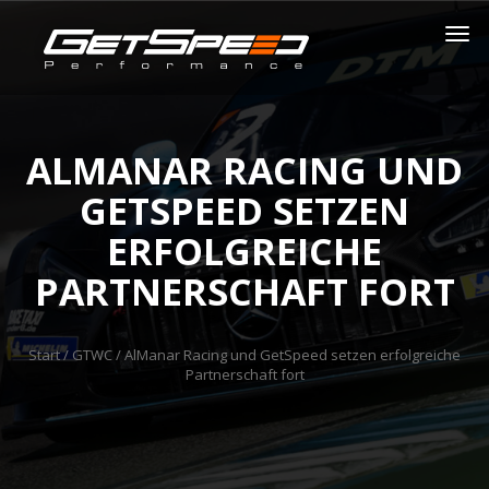
ALMANAR RACING UND
GETSPEED SETZEN
ERFOLGREICHE
PARTNERSCHAFT FORT
Start
/
GTWC
/ AlManar Racing und GetSpeed setzen erfolgreiche
Partnerschaft fort