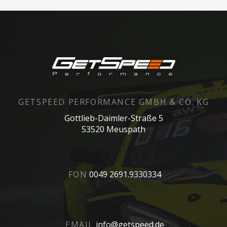
GETSPEED PERFORMANCE GMBH & CO. KG
Gottlieb-Daimler-Straße 5
53520 Meuspath
FON
0049 2691.9330334
EMAIL
info@getspeed.de