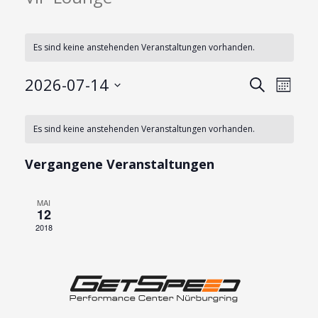
Es sind keine anstehenden Veranstaltungen vorhanden.
V
V
2026-07-14
Suche
Monat
e
e
Datum
r
K
r
wählen.
a
Es sind keine anstehenden Veranstaltungen vorhanden.
a
a
n
n
l
s
Vergangene Veranstaltungen
s
t
e
t
a
n
a
MAI
l
12
d
t
l
2018
e
u
t
n
r
u
g
n
v
e
g
o
n
A
S