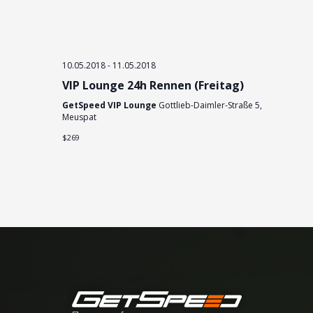
i
n
g
a
t
10.05.2018
-
11.05.2018
i
o
VIP Lounge 24h Rennen (Freitag)
n
GetSpeed VIP Lounge
Gottlieb-Daimler-Straße 5,
Meuspat
$269