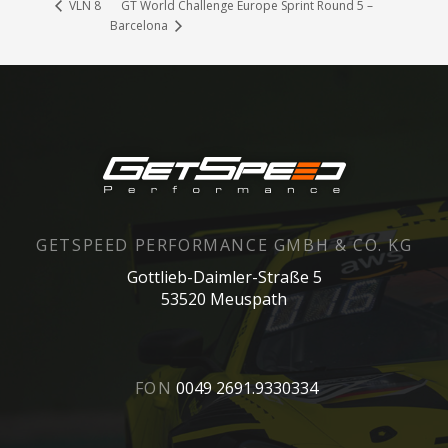
GT World Challenge Europe Sprint Round 5 –
VLN 8
Barcelona
GETSPEED PERFORMANCE GMBH & CO. KG
Gottlieb-Daimler-Straße 5
53520 Meuspath
FON
0049 2691.9330334