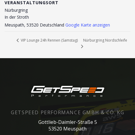
VERANSTALTUNGSORT
Nürburgring
In der Stroth
Meuspath
,
53520
Deutschland
Google Karte anzeigen
Nürburgring Nordschleife
VIP Lounge 24h Rennen (Samstag)
GETSPEED PERFORMANCE GMBH & CO. KG
Gottlieb-Daimler-Straße 5
53520 Meuspath