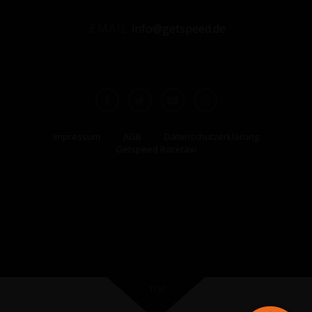
i
v
o
i
EMAIL
info@getspeed.de
n
g
a
t
i
o
n
Impressum
AGB
Datenschutzerklärung
Getspeed Racetaxi
TOP