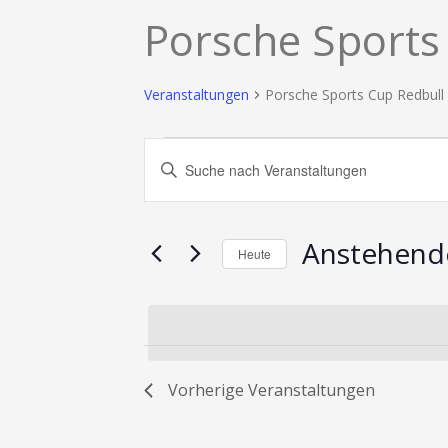
Porsche Sports
Veranstaltungen
Porsche Sports Cup Redbull
Veranstaltungen
Veranstaltungen
Bitte
Suche
Schlüsselwort
und
eingeben.
Ansichten,
Suche
nach
Navigation
Anstehend
Veranstaltungen
Heute
Schlüsselwort.
Datum
wählen.
Vorherige
Veranstaltungen