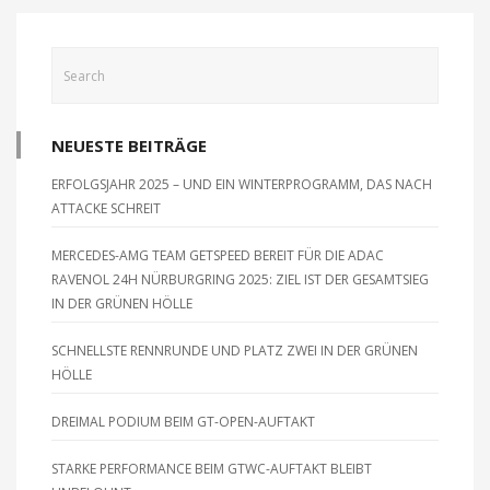
u
h
n
t
d
e
A
n
n
-
s
i
NEUESTE BEITRÄGE
N
c
a
ERFOLGSJAHR 2025 – UND EIN WINTERPROGRAMM, DAS NACH
h
v
ATTACKE SCHREIT
t
i
e
g
MERCEDES-AMG TEAM GETSPEED BEREIT FÜR DIE ADAC
n
RAVENOL 24H NÜRBURGRING 2025: ZIEL IST DER GESAMTSIEG
a
,
IN DER GRÜNEN HÖLLE
t
N
a
i
SCHNELLSTE RENNRUNDE UND PLATZ ZWEI IN DER GRÜNEN
v
o
HÖLLE
i
n
g
DREIMAL PODIUM BEIM GT-OPEN-AUFTAKT
a
t
STARKE PERFORMANCE BEIM GTWC-AUFTAKT BLEIBT
i