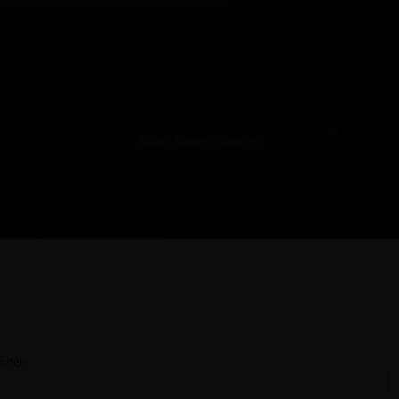
Start
/ Seiten / Seite 35
anden.