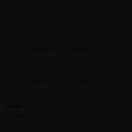
taltung
gen
ERFOLGSJAHR 2025 – UND EIN WINTERPROGRAMM,
ten-
DAS NACH ATTACKE SCHREIT
tion
MERCEDES-AMG TEAM GETSPEED BEREIT FÜR DIE
ADAC RAVENOL 24H NÜRBURGRING 2025: ZIEL IST
DER GESAMTSIEG IN DER GRÜNEN HÖLLE
SCHNELLSTE RENNRUNDE UND PLATZ ZWEI IN DER
GRÜNEN HÖLLE
DREIMAL PODIUM BEIM GT-OPEN-AUFTAKT
STARKE PERFORMANCE BEIM GTWC-AUFTAKT BLEIBT
UNBELOHNT
ARCHIV
NOVEMBER 2025
JUNI 2025