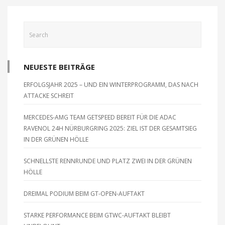
u
h
n
t
d
e
A
n
n
-
s
i
NEUESTE BEITRÄGE
N
c
a
ERFOLGSJAHR 2025 – UND EIN WINTERPROGRAMM, DAS NACH
h
v
ATTACKE SCHREIT
t
i
e
g
MERCEDES-AMG TEAM GETSPEED BEREIT FÜR DIE ADAC
n
RAVENOL 24H NÜRBURGRING 2025: ZIEL IST DER GESAMTSIEG
a
,
IN DER GRÜNEN HÖLLE
t
N
a
i
SCHNELLSTE RENNRUNDE UND PLATZ ZWEI IN DER GRÜNEN
v
o
HÖLLE
i
n
g
DREIMAL PODIUM BEIM GT-OPEN-AUFTAKT
a
t
STARKE PERFORMANCE BEIM GTWC-AUFTAKT BLEIBT
i