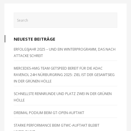
u
h
n
t
d
e
A
n
n
-
s
i
NEUESTE BEITRÄGE
N
c
a
ERFOLGSJAHR 2025 – UND EIN WINTERPROGRAMM, DAS NACH
h
v
ATTACKE SCHREIT
t
i
e
g
MERCEDES-AMG TEAM GETSPEED BEREIT FÜR DIE ADAC
n
RAVENOL 24H NÜRBURGRING 2025: ZIEL IST DER GESAMTSIEG
a
,
IN DER GRÜNEN HÖLLE
t
N
a
i
SCHNELLSTE RENNRUNDE UND PLATZ ZWEI IN DER GRÜNEN
v
o
HÖLLE
i
n
g
DREIMAL PODIUM BEIM GT-OPEN-AUFTAKT
a
t
STARKE PERFORMANCE BEIM GTWC-AUFTAKT BLEIBT
i