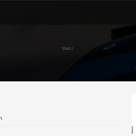
Start
/
n.